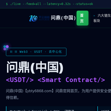
$ ./live --feed=all --latency=0.32s --status=ok
首
六大链生
问鼎(中国)
页
板块
⛓ ⛓ Web3 · USDT · 去中心化
问鼎(中国)
<USDT/> <Smart Contract/>
问鼎(中国)【ybty6868.com】问鼎官网首页，为用户提
得信赖。