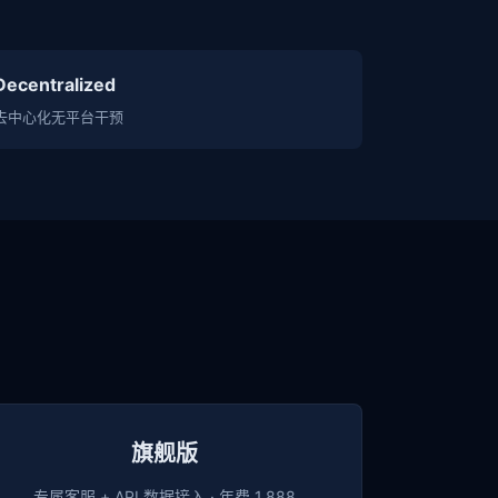
Decentralized
去中心化无平台干预
旗舰版
专属客服 + API 数据接入 · 年费 1,888