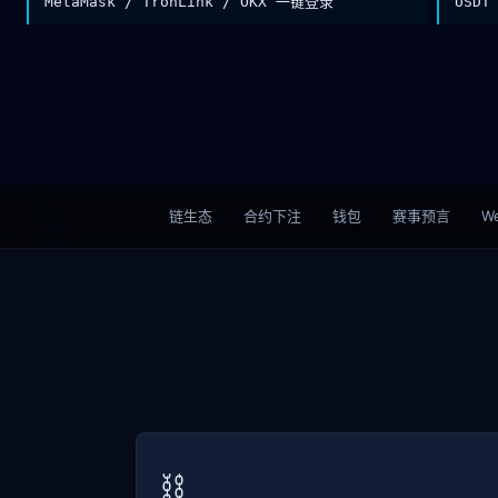
MetaMask / TronLink / OKX 一键登录
USDT
链生态
合约下注
钱包
赛事预言
We
⛓